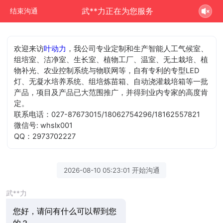
武**力正在为您服务
结束沟通
欢迎来访
叶动力
，我公司专业定制和生产智能人工气候室、
组培室、洁净室、生长室、植物工厂、温室、无土栽培、植
物补光、农业控制系统与物联网等，自有专利的专型LED
灯、无凝水培养系统、组培炼苗箱、自动浇灌栽培箱等一批
产品，项目及产品已大范围推广，并得到业内专家的高度肯
定。
联系电话：027-87673015/18062754296/18162557821
微信号: whslx001
QQ：2973702227
2026-08-10 05:23:01 开始沟通
武**力
您好，请问有什么可以帮到您